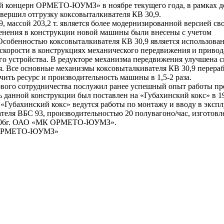
концерн ОРМЕТО-ЮУМЗ» в ноябре текущего года, в рамках до
вершил отгрузку коксовыталкивателя КВ 30,9.
, массой 203,2 т. является более модернизированной версией св
енения в конструкции новой машины были внесены с учетом
Особенностью коксовыталкивателя КВ 30,9 является использован
скорости в конструкциях механического передвижения и привод
о устройства. В редукторе механизма передвижения улучшена с
ия. Все основные механизмы коксовыталкивателя КВ 30,9 перера
ичить ресурс и производительность машины в 1,5-2 раза.
вого сотрудничества послужил ранее успешный опыт работы пр
 данной конструкции был поставлен на «Губахинский кокс» в 19
 «Губахинский кокс» ведутся работы по монтажу и вводу в эксп
теля ВБС 93, производительностью 20 полувагоно/час, изготовл
 2006г. ОАО «МК ОРМЕТО-ЮУМЗ».
 ОРМЕТО-ЮУМЗ»