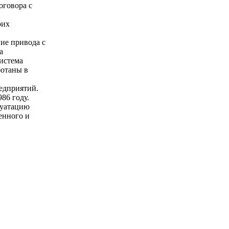
говора с
оих
ие привода с
а
истема
ботаны в
едприятий.
86 году.
луатацию
енного и