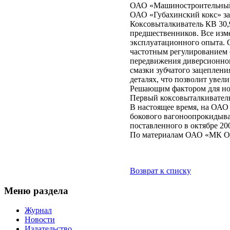
ОАО «Машиностроительный 
ОАО «Губахинский кокс» за
Коксовыталкиватель КВ 30,9
предшественников. Все изм
эксплуатационного опыта. 
частотным регулированием 
передвижения диверсионног
смазки зубчатого зацеплен
деталях, что позволит увел
Решающим фактором для но
Первый коксовыталкиватель
В настоящее время, на ОАО
бокового вагоноопрокидыва
поставленного в октябре
По материалам ОАО «МК
Возврат к списку
Меню раздела
Журнал
Новости
Издательство