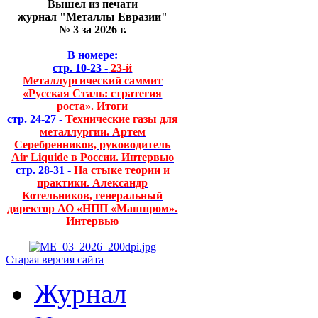
Вышел из печати
журнал "Металлы Евразии"
№ 3 за 2026 г.
В номере:
стр. 10-23 -
23-й
Металлургический саммит
«Русская Сталь: стратегия
роста». Итоги
стр. 24-27 -
Технические газы для
металлургии. Артем
Серебренников, руководитель
Air Liquide в России. Интервью
стр. 28-31 -
На стыке теории и
практики. Александр
Котельников, генеральный
директор АО «НПП «Машпром».
Интервью
Старая версия сайта
Журнал