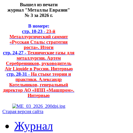
Вышел из печати
журнал "Металлы Евразии"
№ 3 за 2026 г.
В номере:
стр. 10-23 -
23-й
Металлургический саммит
«Русская Сталь: стратегия
роста». Итоги
стр. 24-27 -
Технические газы для
металлургии. Артем
Серебренников, руководитель
Air Liquide в России. Интервью
стр. 28-31 -
На стыке теории и
практики. Александр
Котельников, генеральный
директор АО «НПП «Машпром».
Интервью
Старая версия сайта
Журнал