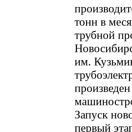
производите
тонн в мес
трубной пр
Новосибирс
им. Кузьмин
трубоэлект
произведен
машиностро
Запуск нов
первый эта