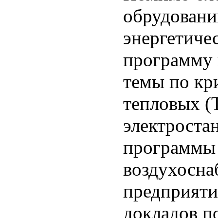
обрудован
энергетиче
программу
темы по кр
тепловых (
электроста
программы
воздухосн
предприяти
докладов п