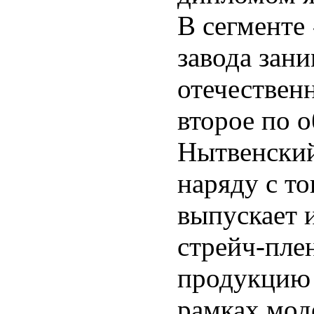
В сегменте
завода зан
отечествен
второе по 
Нытвенский
наряду с т
выпускает 
стрейч-плен
продукцию 
рамках мод