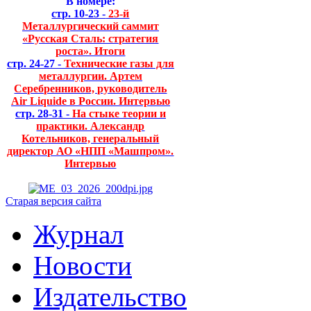
В номере:
стр. 10-23 -
23-й
Металлургический саммит
«Русская Сталь: стратегия
роста». Итоги
стр. 24-27 -
Технические газы для
металлургии. Артем
Серебренников, руководитель
Air Liquide в России. Интервью
стр. 28-31 -
На стыке теории и
практики. Александр
Котельников, генеральный
директор АО «НПП «Машпром».
Интервью
Старая версия сайта
Журнал
Новости
Издательство