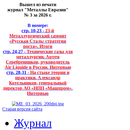
Вышел из печати
журнал "Металлы Евразии"
№ 3 за 2026 г.
В номере:
стр. 10-23 -
23-й
Металлургический саммит
«Русская Сталь: стратегия
роста». Итоги
стр. 24-27 -
Технические газы для
металлургии. Артем
Серебренников, руководитель
Air Liquide в России. Интервью
стр. 28-31 -
На стыке теории и
практики. Александр
Котельников, генеральный
директор АО «НПП «Машпром».
Интервью
Старая версия сайта
Журнал