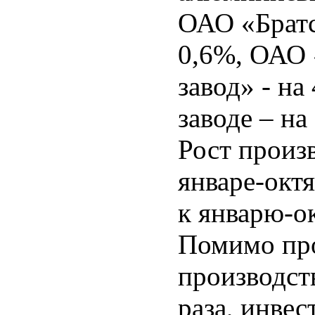
ОАО «Братс
0,6%, ОАО
завод» - н
заводе – на
Рост произ
январе-окт
к январю-о
Помимо пр
производст
раза, инвес