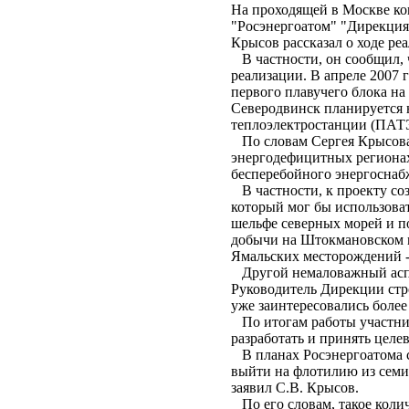
На проходящей в Москве ко
"Росэнергоатом" "Дирекция
Крысов рассказал о ходе р
В частности, он сообщил, 
реализации. В апреле 2007 
первого плавучего блока на
Северодвинск планируется н
теплоэлектростанции (ПАТЭ
По словам Сергея Крысова
энергодефицитных регионах
бесперебойного энергоснаб
В частности, к проекту со
который мог бы использова
шельфе северных морей и п
добычи на Штокмановском м
Ямальских месторождений -
Другой немаловажный аспек
Руководитель Дирекции стр
уже заинтересовались более
По итогам работы участни
разработать и принять целе
В планах Росэнергоатома с
выйти на флотилию из семи
заявил С.В. Крысов.
По его словам, такое коли