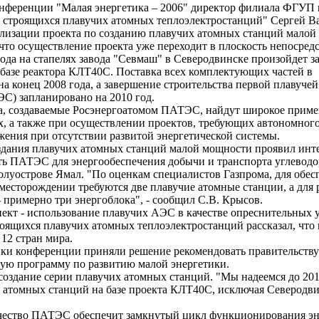
нференции "Малая энергетика – 2006" директор филиала ФГУП
 строящихся плавучих атомных теплоэлектростанций" Сергей В
еализации проекта по созданию плавучих атомных станций малой
что осуществление проекта уже переходит в плоскость непосред
года на стапелях завода "Севмаш" в Северодвинске произойдет з
 базе реактора КЛТ40С. Поставка всех комплектующих частей в
а конец 2008 года, а завершение строительства первой плавуче
С) запланировано на 2010 год.
, создаваемые Росэнергоатомом ПАТЭС, найдут широкое приме
, а также при осуществлении проектов, требующих автономного
жения при отсутствии развитой энергетической системы.
здания плавучих атомных станций малой мощности проявил инте
ть ПАТЭС для энергообеспечения добычи и транспорта углеводо
олуострове Ямал. "По оценкам специалистов Газпрома, для обес
есторождении требуются две плавучие атомные станции, а для 
 примерно три энергоблока", - сообщил С.В. Крысов.
т - использование плавучих АЭС в качестве опреснительных у
оящихся плавучих атомных теплоэлектростанций рассказал, что
 12 стран мира.
ки конференции приняли решение рекомендовать правительств
вую программу по развитию малой энергетики.
оздание серии плавучих атомных станций. "Мы надеемся до 201
 атомных станций на базе проекта КЛТ40С, исключая Северодвин
чество ПАТЭС обеспечит замкнутый цикл функционирования эн