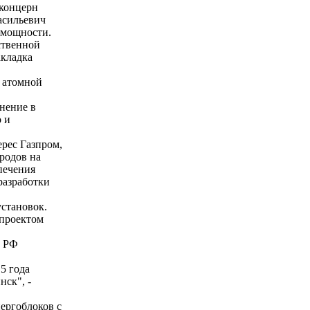
 концерн
асильевич
 мощности.
ственной
акладка
й атомной
нение в
 и
рес Газпром,
родов на
печения
разработки
становок.
 проектом
у РФ
5 года
ск", -
ергоблоков с