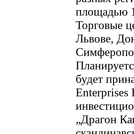
площадью 1
Торговые ц
Львове, До
Симферопол
Планируетс
будет прин
Enterprises
инвестици
„Драгон Ка
скандинавс