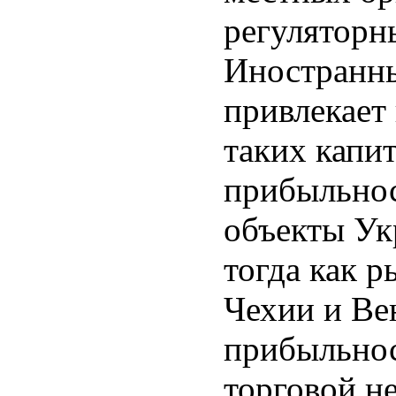
регуляторн
Иностранны
привлекает
таких капи
прибыльнос
объекты Ук
тогда как 
Чехии и Ве
прибыльнос
торговой н