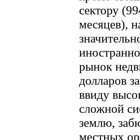
сектору (9
месяцев), 
значительн
иностранно
рынок недв
долларов за
ввиду высо
сложной си
землю, заб
местных ор