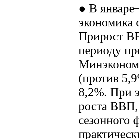
● В январе
экономика 
Прирост В
периоду пр
Минэкономр
(против 5,
8,2%. При 
роста ВВП,
сезонного ф
практическ