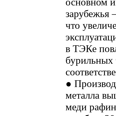
основном и
зарубежья –
что увелич
эксплуатац
в ТЭКе пов
бурильных 
соответств
● Производ
металла вы
меди рафин