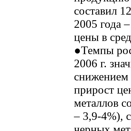
составил 1
2005 года –
цены в сред
●Темпы рос
2006 г. зна
снижением 
прирост це
металлов со
– 3,9-4%), 
черных мет