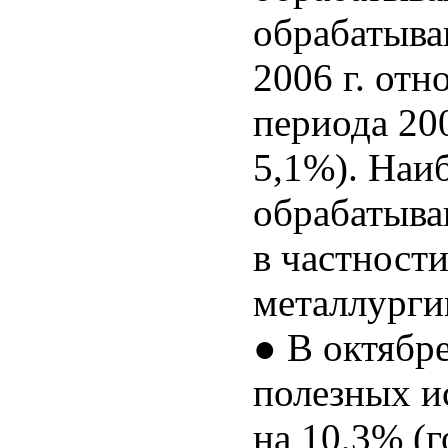
обрабатыва
2006 г. от
периода 200
5,1%). Наи
обрабатыва
в частности
металлург
● В октябр
полезных и
на 10,3% (г