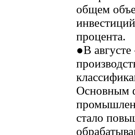
общем объ
инвестиций
процента.
●В августе
производст
классифика
Основным 
промышленн
стало повы
обрабатыва