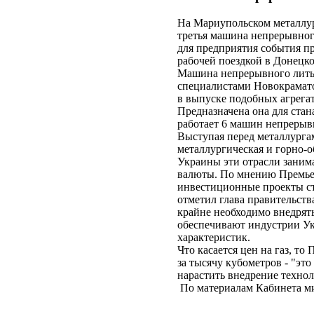
На Мариупольском металлур
третья машина непрерывного
для предприятия события п
рабочей поездкой в Донецко
Машина непрерывного литья
специалистами Новокрамато
в выпуске подобных агрега
Предназначена она для стан
работает 6 машин непрерыв
Выступая перед металлурга
металлургическая и горно-
Украины эти отрасли заним
валюты. По мнению Премьер
инвестиционные проекты ст
отметил глава правительств
крайне необходимо внедрят
обеспечивают индустрии У
характеристик.
Что касается цен на газ, т
за тысячу кубометров - "эт
нарастить внедрение техно
По материалам Кабинета м