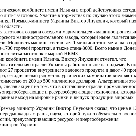
гическом комбинате имени Ильича в строй действующих сегод
 литья заготовок. Участие в торжествах по случаю этого знаме
ринял Премьер-министр Украины Виктор Янукович, который нах
й области.
 заготовок создана соседями мариупольцев - машиностроител
рского машиностроительного завода, который ныне является за
тов. Мощность машины составляет 1 миллион тонн металла в год
а-1700 горячей прокатки, а также стана-3000. Всего ныне в Доне
ного литья заготовок с маркой НКМЗ.
ми комбината имени Ильича, Виктор Янукович отметил, что
обогатительная отрасли Украины работают ныне на подъеме. В п
ают 27 процентов внутреннего валового продукта и дают 40 про
а, сегодня целый ряд металлургических комбинатов внедряют 
оимостью от 200 до 500 миллионов долларов. Альтернативы это
а, сделав акцент на том, что в отстающие отрасли промышленнос
ь энергосберегающие и ресурсосберегающие технологии, которы
краины выход на мировые рынки и выпуск продукции мировых
о Премьер-министр Украины Виктор Янукович сказал, что цена в 1
о передышка для страны, пауза, которой нужно обязательно воспо
логий, предусматривающих ресурсо- и энергосбережения
инистров Украины