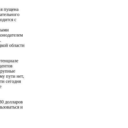
ня пущена
нательного
одится с
ьными
конодателем
.
цкой области
отенциале
центов
крупные
му пути нет,
ти сегодня
е
30 долларов
льзоваться и