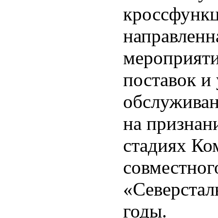
кроссфункц
направленн
мероприяти
поставок и
обслуживан
на признан
стадиях Ко
совместног
«Северстал
годы.