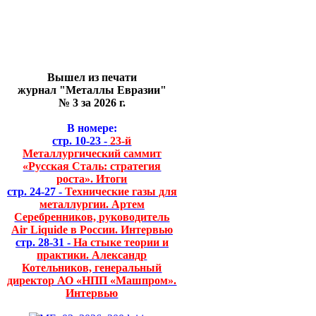
Вышел из печати
журнал "Металлы Евразии"
№ 3 за 2026 г.
В номере:
стр. 10-23 -
23-й
Металлургический саммит
«Русская Сталь: стратегия
роста». Итоги
стр. 24-27 -
Технические газы для
металлургии. Артем
Серебренников, руководитель
Air Liquide в России. Интервью
стр. 28-31 -
На стыке теории и
практики. Александр
Котельников, генеральный
директор АО «НПП «Машпром».
Интервью