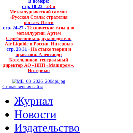
В номере:
стр. 10-23 -
23-й
Металлургический саммит
«Русская Сталь: стратегия
роста». Итоги
стр. 24-27 -
Технические газы для
металлургии. Артем
Серебренников, руководитель
Air Liquide в России. Интервью
стр. 28-31 -
На стыке теории и
практики. Александр
Котельников, генеральный
директор АО «НПП «Машпром».
Интервью
Старая версия сайта
Журнал
Новости
Издательство