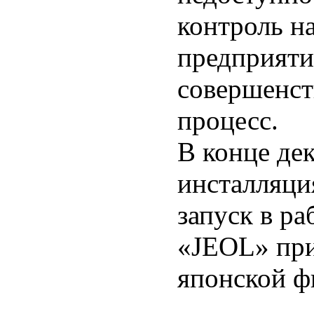
контроль н
предприяти
совершенст
процесс.
В конце де
инсталляция
запуск в р
«JEOL» при
японской ф