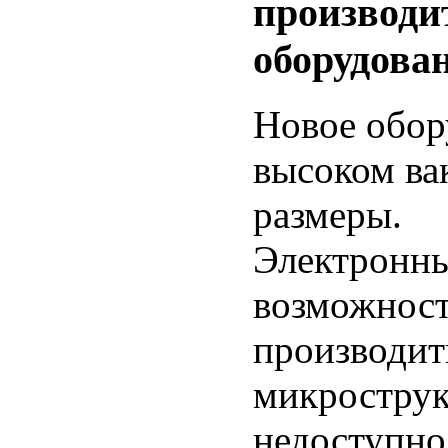
производи
оборудова
Новое обор
высоком ва
размеры.
Электронны
возможнос
производит
микрострук
недоступно