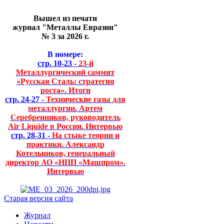
Вышел из печати
журнал "Металлы Евразии"
№ 3 за 2026 г.
В номере:
стр. 10-23 -
23-й
Металлургический саммит
«Русская Сталь: стратегия
роста». Итоги
стр. 24-27 -
Технические газы для
металлургии. Артем
Серебренников, руководитель
Air Liquide в России. Интервью
стр. 28-31 -
На стыке теории и
практики. Александр
Котельников, генеральный
директор АО «НПП «Машпром».
Интервью
Старая версия сайта
Журнал