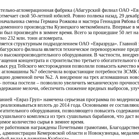
ительно-агломерационная фабрика (Абагурский филиал ОАО «Ев
отмечает свой 50-летний юбилей. Ровно полвека назад, 29 декабр
 начальника смены Германа Рожкова и мастера Геннадия Рябова 
 доменного производства Кузнецкого меткомбината. Впервые в 
и был произведён в зимнее время. Всего за прошедшие 50 лет н
но 232 млн. тонн агломерата.
вляется структурным подразделением ОАО «Евразруда». Главной 
багурского филиала является техническое перевооружение пред
го высокопроизводительного оборудования. В частности, внедре
ащения концентрата и строительство третьего обогатительного 
мых руд Тейского месторождения позволили повысить качество к
я агломашины №7 обеспечила возрастающие потребности ЗСМК в
атацию доменной печи №2. А внедрение на трех агломашинах нов
– потока постели – позволило увеличить механическую прочнос
содержание мелочи, обеспечить снижение вредных выбросов, ул
нией «Евраз Груп» намечена серьезная программа по модерниз
т реализовываться вплоть до 2014 года. Основными ее составля
огатительного оборудования, позволяющего повысить содержани
 сушильного комплекса из трех сушильных барабанов, что даст 
имое количество сырья в зимнее время.
 ее работников награждены Почетными грамотами, Благодарств
 администрации Кемеровской области и Новокузнецка, медалям
обый вклад в развитие Кузбасса»