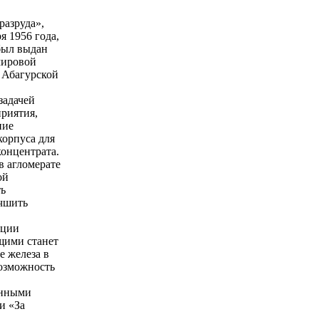
разруда»,
я 1956 года,
был выдан
мировой
а Абагурской
задачей
приятия,
ние
корпуса для
онцентрата.
 агломерате
ой
ть
учшить
ации
ющими станет
е железа в
возможность
енными
и «За