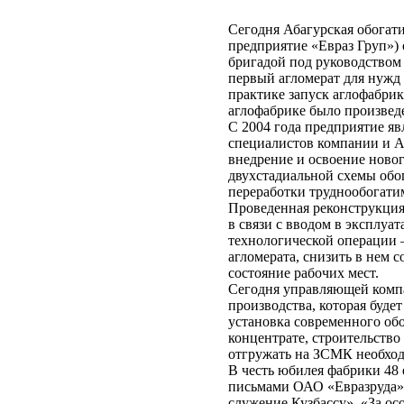
Сегодня Абагурская обогат
предприятие «Евраз Груп») 
бригадой под руководством
первый агломерат для нужд
практике запуск аглофабрик
аглофабрике было произведе
С 2004 года предприятие я
специалистов компании и А
внедрение и освоение ново
двухстадиальной схемы обог
переработки труднообогати
Проведенная реконструкци
в связи с вводом в эксплу
технологической операции 
агломерата, снизить в нем 
состояние рабочих мест.
Сегодня управляющей компа
производства, которая буде
установка современного об
концентрате, строительство
отгружать на ЗСМК необход
В честь юбилея фабрики 48
письмами ОАО «Евразруда»,
служение Кузбассу», «За ос