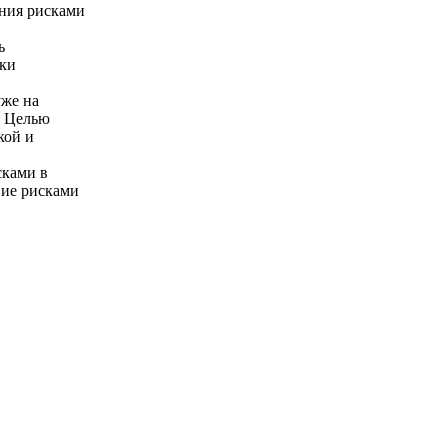
ния рисками
ь
ски
уже на
. Целью
кой и
сками в
ние рисками