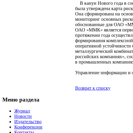
В канун Нового года в соо
была утверждена карта рис
Она сформирована на основ
мониторинг основных риско
обоснованные для ОАО «ММ
ОАО «ММК» является первой
протяжении года осуществл
формирования комплексной 
оперативной устойчивости 
металлургический комбинат
российских компаниях», со
в промышленных компаниях
Управление информации и
Возврат к списку
Меню раздела
Журнал
Новости
Издательство
Конференции
Контакты