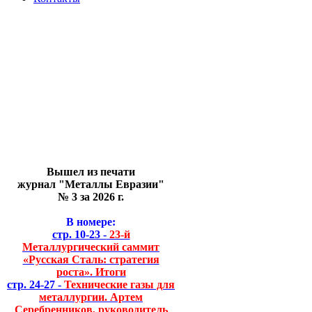
Вышел из печати
журнал "Металлы Евразии"
№ 3 за 2026 г.
В номере:
стр. 10-23 -
23-й
Металлургический саммит
«Русская Сталь: стратегия
роста». Итоги
стр. 24-27 -
Технические газы для
металлургии. Артем
Серебренников, руководитель