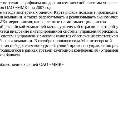
тветствии с графиком внедрения комплексной системы управле
ков ОАО «ММК» на 2007 год.
е метода экспертных оценок. Карта рисков позволит производит
в компании, а также разрабатывать и реализовывать экономиче
К» мероприятия, направленные на минимизацию рисков.
 российской компанией металлургической отрасли, в которой 
яется внедрение интегрированной системы управления рисками
системы управления рисками является обеспечение стратегичес
бизнеса компании. В октябре прошлого года Магнитогорский
 стал победителем конкурса «Лучший проект по управлению ри
стоявшегося в рамках третьей ежегодной конференция «Управле
 и банках».
 общественных связей ОАО «ММК»