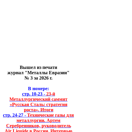
Вышел из печати
журнал "Металлы Евразии"
№ 3 за 2026 г.
В номере:
стр. 10-23 -
23-й
Металлургический саммит
«Русская Сталь: стратегия
роста». Итоги
стр. 24-27 -
Технические газы для
металлургии. Артем
Серебренников, руководитель
Air Liquide в России. Интервью