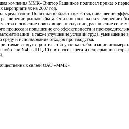
ая компания ММК» Виктор Рашников подписал приказ о перв
х мероприятиях на 2007 год.
чь реализации Политики в области качества, повышении эффе
и расширении рынков сбыта. Они направлены на увеличение объ
ачества и освоение новых видов продукции, расширение сортаме
ого процесса и повышение его эффективности и производительн
автоматизации, а также улучшение условий труда, уменьшение 
 среду и использование отходов производства.
риятиями станут строительство участка стабилизации агломерат
льной печи №4 в ЛПЦ-10 и второго агрегата непрерывного горяч
й.
 общественных связей ОАО «ММК»