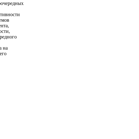
оочередных
ктивности
емов
нта,
ости,
вредного
а на
его