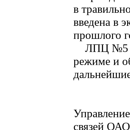
в травильн
введена в э
прошлого г
ЛПЦ №5 ра
режиме и о
дальнейшие
Управление
связей ОА