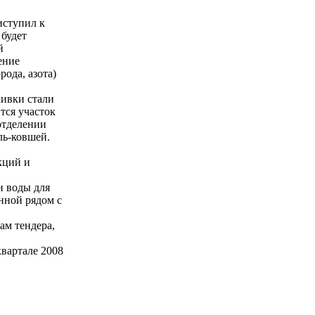
иступил к
 будет
й
ение
ода, азота)
ливки стали
тся участок
отделении
ль-ковшей.
кций и
и воды для
енной рядом с
ам тендера,
квартале 2008