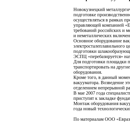
Новокузнецкий металлурги
подготовке производственно
осуществляться в рамках п
управляющей компанией «Ев
требований российских и ме
и неметаллических включен
Основное оборудование вак
электросталеплавильного це
подготовки шлакообразующих
ЭСПЦ «перебазируется» нах
Для подготовки площадки п
транспортировать на други
оборудования.
Кроме того, в данный моме
вакууматора. Возведение эт
отделением непрерывной р
В мае 2007 года специалист
приступят к закладке фунда
Монтаж оборудования вакуум
года новый технологически
По материалам ООО «Евра