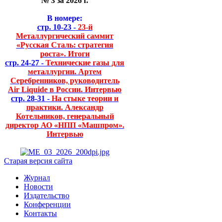
№ 3 за 2026 г.
В номере:
стр. 10-23 -
23-й
Металлургический саммит
«Русская Сталь: стратегия
роста». Итоги
стр. 24-27 -
Технические газы для
металлургии. Артем
Серебренников, руководитель
Air Liquide в России. Интервью
стр. 28-31 -
На стыке теории и
практики. Александр
Котельников, генеральный
директор АО «НПП «Машпром».
Интервью
Старая версия сайта
Журнал
Новости
Издательство
Конференции
Контакты