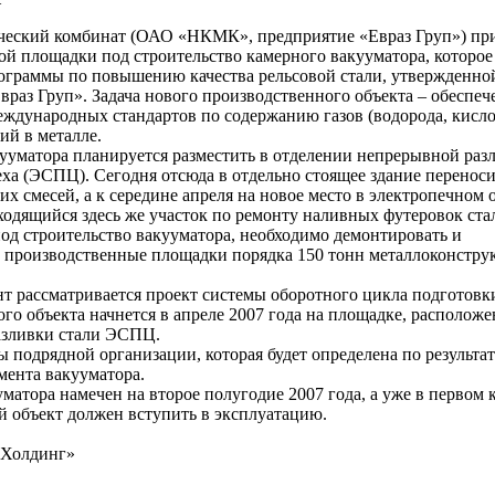
ческий комбинат (ОАО «НКМК», предприятие «Евраз Груп») пр
й площадки под строительство камерного вакууматора, которое
рограммы по повышению качества рельсовой стали, утвержденно
раз Груп». Задача нового производственного объекта – обеспеч
ждународных стандартов по содержанию газов (водорода, кислор
ий в металле.
ууматора планируется разместить в отделении непрерывной раз
ха (ЭСПЦ). Сегодня отсюда в отдельно стоящее здание переноси
 смесей, а к середине апреля на новое место в электропечном 
одящийся здесь же участок по ремонту наливных футеровок ста
од строительство вакууматора, необходимо демонтировать и
е производственные площадки порядка 150 тонн металлоконстру
нт рассматривается проект системы оборотного цикла подготовк
ого объекта начнется в апреле 2007 года на площадке, располож
азливки стали ЭСПЦ.
ы подрядной организации, которая будет определена по результат
мента вакууматора.
атора намечен на второе полугодие 2007 года, а уже в первом 
й объект должен вступить в эксплуатацию.
зХолдинг»