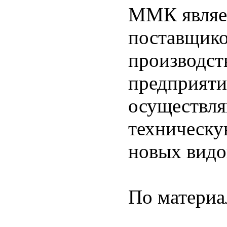
ММК являет
поставщико
производст
предприят
осуществля
техническу
новых видо
По матери