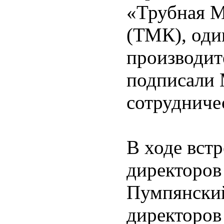
«Трубная М
(ТМК), оди
производит
подписали 
сотрудниче
В ходе вст
директоро
Пумпянский
директоро