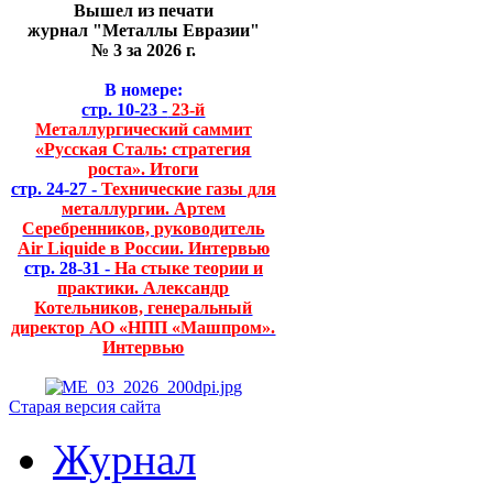
Вышел из печати
журнал "Металлы Евразии"
№ 3 за 2026 г.
В номере:
стр. 10-23 -
23-й
Металлургический саммит
«Русская Сталь: стратегия
роста». Итоги
стр. 24-27 -
Технические газы для
металлургии. Артем
Серебренников, руководитель
Air Liquide в России. Интервью
стр. 28-31 -
На стыке теории и
практики. Александр
Котельников, генеральный
директор АО «НПП «Машпром».
Интервью
Старая версия сайта
Журнал