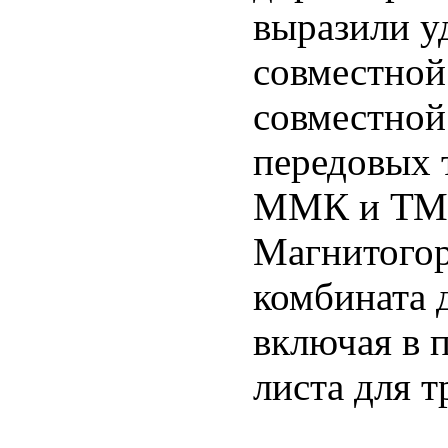
выразили у
совместной
совместной
передовых 
ММК и ТМК
Магнитогор
комбината 
включая в 
листа для 