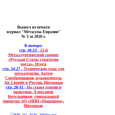
Вышел из печати
журнал "Металлы Евразии"
№ 3 за 2026 г.
В номере:
стр. 10-23 -
23-й
Металлургический саммит
«Русская Сталь: стратегия
роста». Итоги
стр. 24-27 -
Технические газы для
металлургии. Артем
Серебренников, руководитель
Air Liquide в России. Интервью
стр. 28-31 -
На стыке теории и
практики. Александр
Котельников, генеральный
директор АО «НПП «Машпром».
Интервью