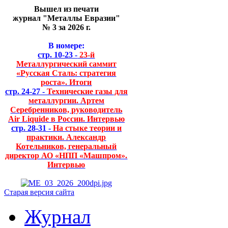
Вышел из печати
журнал "Металлы Евразии"
№ 3 за 2026 г.
В номере:
стр. 10-23 -
23-й
Металлургический саммит
«Русская Сталь: стратегия
роста». Итоги
стр. 24-27 -
Технические газы для
металлургии. Артем
Серебренников, руководитель
Air Liquide в России. Интервью
стр. 28-31 -
На стыке теории и
практики. Александр
Котельников, генеральный
директор АО «НПП «Машпром».
Интервью
Старая версия сайта
Журнал