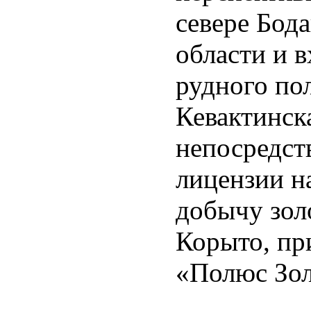
севере Бод
области и в
рудного по
Кевактинск
непосредст
лицензии н
добычу зол
Корыто, пр
«Полюс Золо