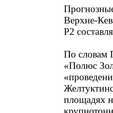
Прогнозные
Верхне-Кев
Р2 составля
По словам 
«Полюс Зол
«проведени
Желтуктинс
площадях н
крупнотонн