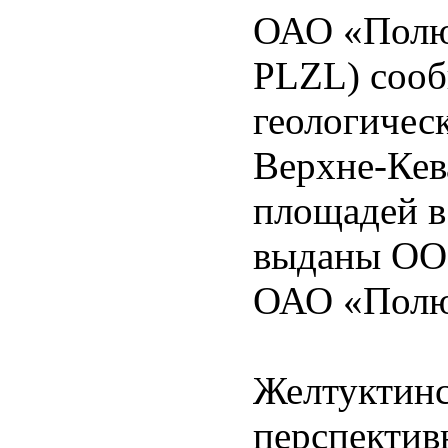
ОАО «Полю
PLZL) сооб
геологичес
Верхне-Кев
площадей в
выданы ОО
ОАО «Полю
Желтуктинс
перспектив