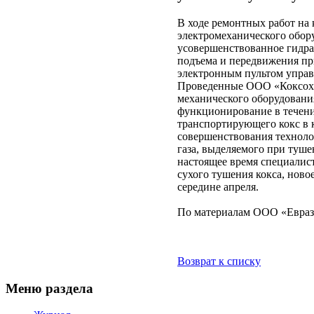
В ходе ремонтных работ на 
электромеханического обор
усовершенствованное гидра
подъема и передвижения п
электронным пультом управ
Проведенные ООО «Коксохи
механического оборудовани
функционирование в течени
транспортирующего кокс в к
совершенствования техноло
газа, выделяемого при туш
настоящее время специалис
сухого тушения кокса, нов
середине апреля.
По материалам ООО «Евра
Возврат к списку
Меню раздела