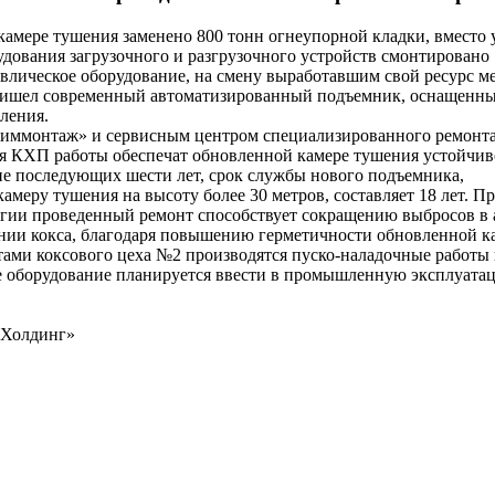
камере тушения заменено 800 тонн огнеупорной кладки, вместо 
удования загрузочного и разгрузочного устройств смонтировано
влическое оборудование, на смену выработавшим свой ресурс м
ришел современный автоматизированный подъемник, оснащенн
ления.
ммонтаж» и сервисным центром специализированного ремонт
я КХП работы обеспечат обновленной камере тушения устойчив
е последующих шести лет, срок службы нового подъемника,
амеру тушения на высоту более 30 метров, составляет 18 лет. П
гии проведенный ремонт способствует сокращению выбросов в
ении кокса, благодаря повышению герметичности обновленной к
тами коксового цеха №2 производятся пуско-наладочные работы 
ое оборудование планируется ввести в промышленную эксплуата
зХолдинг»