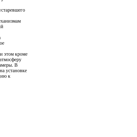
устаревшего
еханизмам
ый
а
ое
ри этом кроме
 атмосферу
амеры. В
на установке
цию к