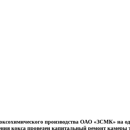
коксохимического производства ОАО «ЗСМК» на од
ения кокса проведен капитальный ремонт камеры 