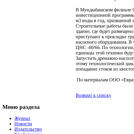
В Мундыбашском филиале ОА
инвестиционной программы 
м3 воды в год, призванной 
Строительные работы были 
здание, где будет размещен
приступают к прокладке тр
насосного оборудования. В 
ЦНС -60/66. По технологии,
единицы этой техники будут
Запустить дренажно-насосну
этому технологический цик
попадание стоков из хвост
По материалам ООО «Евра
Возврат к списку
Меню раздела
Журнал
Новости
Издательство