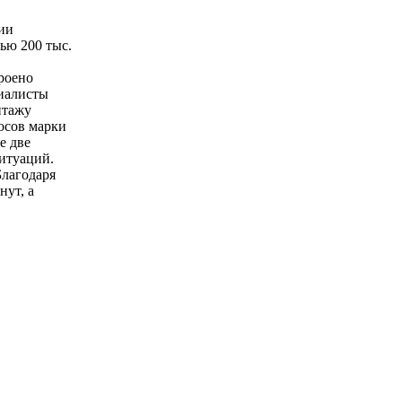
ии
ью 200 тыс.
роено
циалисты
нтажу
осов марки
е две
ситуаций.
Благодаря
ут, а