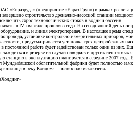
О «Евразруда» (предприятие «Евраз Груп») в рамках реализац
завершено строительство дренажно-насосной станции мощност
исключить сброс технологических стоков в водный бассейн.
начаты в IV квартале прошлого года. На сегодняшний день пост
о оборудование, и линия электропередач. В настоящее время спе
убопровода, установке контрольно-измерительных приборов, мо
частности, предусматривается установка трех центробежных нас
 в постоянной работе будет задействован только один из них. Ещ
 находиться в резерве на случай паводков и других нештатных 
ю станцию в эксплуатацию планируется в середине 2007 года. 
л Мундыбашской обогатительной фабрики будет полностью замкн
охранилища в реку Кондома – полностью исключено.
зХолдинг»