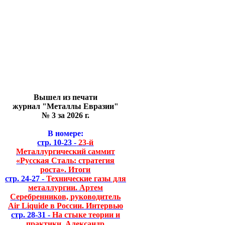
Вышел из печати
журнал "Металлы Евразии"
№ 3 за 2026 г.
В номере:
стр. 10-23 -
23-й
Металлургический саммит
«Русская Сталь: стратегия
роста». Итоги
стр. 24-27 -
Технические газы для
металлургии. Артем
Серебренников, руководитель
Air Liquide в России. Интервью
стр. 28-31 -
На стыке теории и
практики. Александр