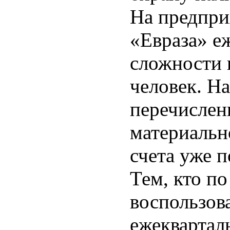
На предпри
«Евраза» е
сложности 
человек. Н
перечислен
материальн
счета уже п
Тем, кто п
воспользов
ежеквартал