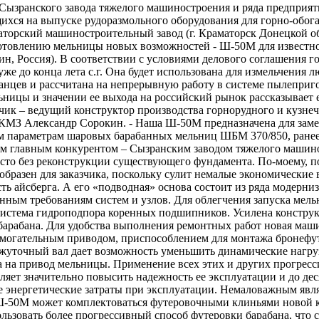
 Сызранского завода тяжелого машиностроения и ряда предприя
хся на выпуске рудоразмольного оборудования для горно-обог
торский машиностроительный завод (г. Краматорск Донецкой об
готовлению мельницы новых возможностей - Ш-50М для известн
ин, Россия). В соответствии с условиями делового соглашения 
уже до конца лета с.г. Она будет использована для измельчения 
ланцев и рассчитана на непрерывную работу в системе пылеприг
ьницы и значении ее выхода на российский рынок рассказывает 
чик – ведущий конструктор производства горнорудного и кузнеч
КМЗ Александр Сорокин. - Наша Ш-50М предназначена для зам
м параметрам шаровых барабанных мельниц ШБМ 370/850, ране
м главным конкурентом – Сызранским заводом тяжелого машино
есто без реконструкции существующего фундамента. По-моему, п
ообразен для заказчика, поскольку сулит немалые экономические
асть айсберга. А его «подводная» основа состоит из ряда модерн
ным требованиям систем и узлов. Для облегчения запуска мел
система гидроподпора коренных подшипников. Усилена констру
 барабана. Для удобства выполнения ремонтных работ новая маш
могательным приводом, приспособлением для монтажа бронефу
уточный вал дает возможность уменьшить динамические нагру
а на привод мельницы. Применение всех этих и других прогрес
яет значительно повысить надежность ее эксплуатации и до дес
 энергетические затраты при эксплуатации. Немаловажным являе
Ш-50М может комплектоваться футеровочными клиньями новой 
ьзовать более прогрессивный способ футеровки барабана, что 