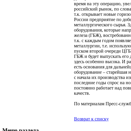
время на эту операцию, уве
российский рынок, по словам
т.к. открывает новые гориз
России предприятие по доб
металлургического сырья. З
оборудования, которые напр
железа (ГБЖ), востребованн
т.к. с каждым годом появл
металлургии, т.е. использу
пуском второй очереди ЦГ
ГБЖ и будет выпускать его д
здесь особенно высока. И р
есть основания для дальней
оборудование – старейшая 
с начала их производства и
последние годы спрос на н
постоянно работает над по
качеств.
По материалам Пресс-слу
Возврат к списку
Меню раздела