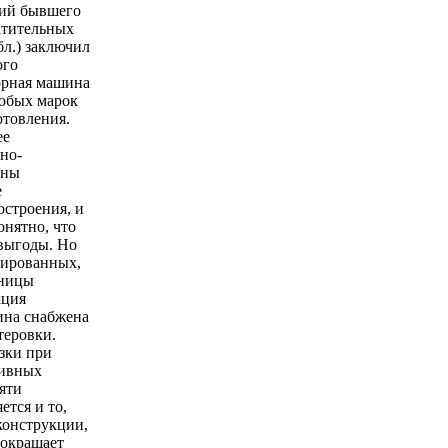
тий бывшего
атительных
л.) заключил
ого
горная машина
любых марок
отовления.
ее
но-
ены
е
строения, и
онятно, что
 выгоды. Но
изированных,
ьницы
кция
ина снабжена
теровки.
зки при
сивных
яти
тся и то,
конструкции,
сокращает