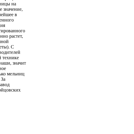
ьницы на
е значение,
нейшее в
венного
ция
етированного
нно растет,
нной
еты). С
водителей
й технике
наши, значит
ное
ько мельниц
 За
завод
бойцовских