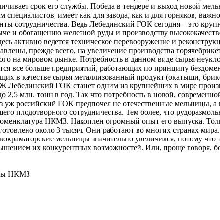
личивает срок его службы. Победа в тендере и выход новой мел
 специалистов, имеет как для завода, как и для горняков, важно
онты сотрудничества. Ведь Лебединский ГОК сегодня – это круп
ыче и обогащению железной руды и производству высококачест
десь активно ведется техническое перевооружение и реконструк
авлены, прежде всего, на увеличение производства горячебрик
ого на мировом рынке. Потребность в данном виде сырья неукло
яется все больше предприятий, работающих по принципу бездоме
ющих в качестве сырья металлизованный продукт (окатыши, брик
БЖ Лебединский ГОК станет одним из крупнейших в мире произ
о 2,5 млн. тонн в год. Так что потребность в новой, современно
аз уж российский ГОК предпочел не отечественные мельницы, а 
шего плодотворного сотрудничества. Тем более, что рудоразмоль
номенклатура НКМЗ. Накоплен огромный опыт его выпуска. Тол
зготовлено около 3 тысяч. Они работают во многих странах мира.
овокраматорские мельницы значительно увеличился, потому что 
вышением их конкурентных возможностей. Или, проще говоря, 
жбы НКМЗ