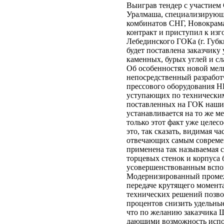
Выиграв тендер с участием
Уралмаша, специализирующи
комбинатов СНГ, Новокрама
контракт и приступил к из
Лебединского ГОКа (г. Губк
будет поставлена заказчику 
каменных, бурых углей и с
Об особенностях новой мел
непосредственный разработ
прессового оборудования Н
уступающих по технически
поставленных на ГОК наши
устанавливается на то же м
только этот факт уже целес
это, так сказать, видимая ч
отвечающих самым современ
применена так называемая 
торцевых стенок и корпуса
усовершенствованным вспо
Модернизированный промеж
передаче крутящего момент
технических решений позвол
процентов снизить удельные
что по желанию заказчика 
дающими возможность испол