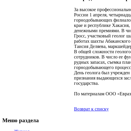
За высокое профессионально
России 1 апреля, четырнад
горнодобывающих филиалов
крае и республике Хакасия
денежными премиями. В чи
Гросс, участковый геолог 
работах шахты Абаканского
Таисия Деляева, маркшейде
В общей сложности геолого
сотрудников. В число ее ф
рудных запасах, съемка пл
горнодобывающего процесса
День геолога был учрежден 
признания выдающихся засл
государства.
По материалам ООО «Евра
Возврат к списку
Меню раздела