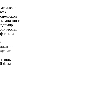
тмечался в
всех
асноярском
 компании и
ладимир
логических
 филиала
.
00
формации о
ждение
 в знак
й базы