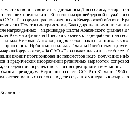
е мастерство и в связи с празднованием Дня геолога, который о
цать лучших представителей геолого-маркшейдерской службы из 
 ОАО «Евразруда», расположенных в Кемеровской области, Кр
, отмечены Почетными грамотами, Благодарственными письмами
сле награжденных – маркшейдер шахты Абаканского филиала В
шахты Казского филиала Николай Савченко, горнорабочий на гео
 филиала Николай Антонов, гидрогеолог шахты Таштагольского
р горного цеха Ирбинского филиала Оксана Голубничая и другие
-маркшейдерская служба ОАО «Евразруда» насчитывает более 1
ункций входит прогнозирование параметров недр, получение ин
анов и графических изображений рудничных выработок, сопрово
, определение перспектив развития предприятий компании.
Указом Президиума Верховного совета СССР от 31 марта 1966 г.
уг отечественных геологов в деле создания минерально-сырьево
зХолдинг»