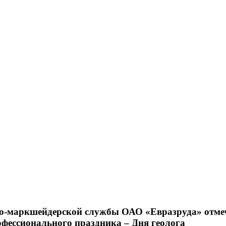
го-маркшейдерской службы ОАО «Евразруда» отм
офессионального праздника – Дня геолога