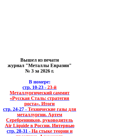
Вышел из печати
журнал "Металлы Евразии"
№ 3 за 2026 г.
В номере:
стр. 10-23 -
23-й
Металлургический саммит
«Русская Сталь: стратегия
роста». Итоги
стр. 24-27 -
Технические газы для
металлургии. Артем
Серебренников, руководитель
Air Liquide в России. Интервью
стр. 28-31 -
На стыке теории и