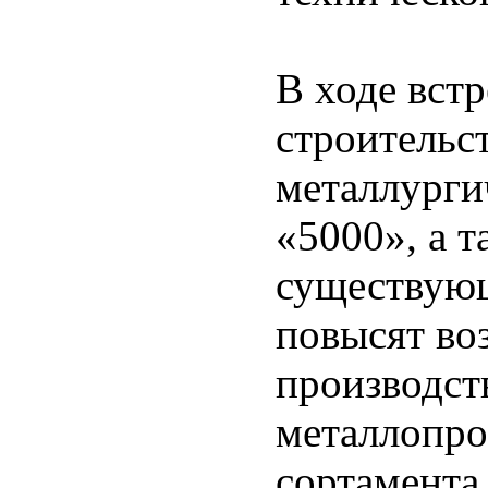
В ходе вст
строительс
металлурги
«5000», а 
существующ
повысят во
производст
металлопро
сортамента