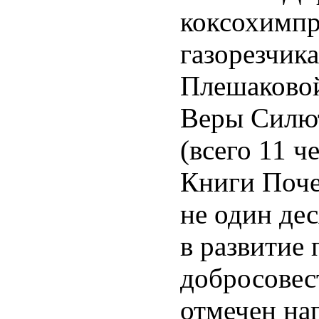
коксохимпр
газорезчик
Плешаковой
Веры Силют
(всего 11 
Книги Поче
не один дес
в развитие 
добросовес
отмечен на