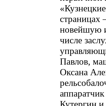
«Кузнецкие
страницах 
новейшую и
числе засл
управляющ
Павлов, ма
Оксана Але
рельсобало
аппаратчик
Кутергин и 