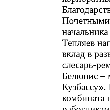
Благодарст
Почетными 
начальника
Тепляев на
вклад в раз
слесарь-ре
Белюнис – 
Кузбассу». 
комбината 
работникам