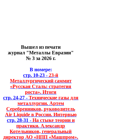
Вышел из печати
журнал "Металлы Евразии"
№ 3 за 2026 г.
В номере:
стр. 10-23 -
23-й
Металлургический саммит
«Русская Сталь: стратегия
роста». Итоги
стр. 24-27 -
Технические газы для
металлургии. Артем
Серебренников, руководитель
Air Liquide в России. Интервью
стр. 28-31 -
На стыке теории и
практики. Александр
Котельников, генеральный
директор АО «НПП «Машпром».