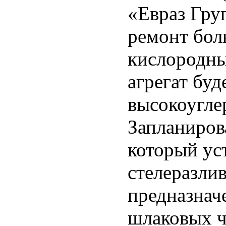
«Евраз Гру
ремонт бол
кислородны
агрегат бу
высокоугле
Запланиров
который ус
стелеразли
предназнач
шлаковых ч