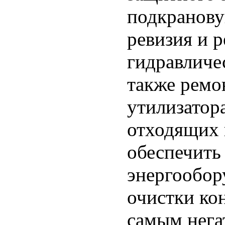
подкранову
ревизия и р
гидравличе
также ремо
утилизатор
отходящих 
обеспечить
энергообор
очистки ко
самым нега