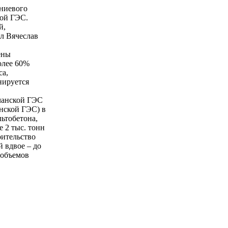
иниевого
кой ГЭС.
й,
л Вячеслав
ены
олее 60%
са,
нируется
учанской ГЭС
анской ГЭС) в
льтобетона,
 2 тыс. тонн
оительство
й вдвое – до
 объемов