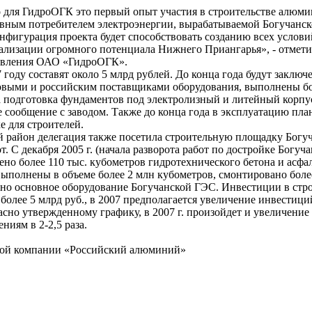
о для ГидроОГК это первый опыт участия в строительстве алюм
новным потребителем электроэнергии, вырабатываемой Богучанс
онфигурация проекта будет способствовать созданию всех услови
ализации огромного потенциала Нижнего Приангарья», - отмети
авления ОАО «ГидроОГК».
 году составят около 5 млрд рублей. До конца года будут заключ
овыми и российским поставщиками оборудования, выполнены б
а подготовка фундаментов под электролизный и литейный корпу
 сообщение с заводом. Также до конца года в эксплуатацию пла
е для строителей.
ий район делегация также посетила строительную площадку Бог
т. С декабря 2005 г. (начала разворота работ по достройке Богуч
но более 110 тыс. кубометров гидротехнического бетона и асфа
ыполнены в объеме более 2 млн кубометров, смонтировано более
ано основное оборудование Богучанской ГЭС. Инвестиции в стр
 более 5 млрд руб., в 2007 предполагается увеличение инвестици
ласно утвержденному графику, в 2007 г. произойдет и увеличение
ниям в 2-2,5 раза.
ой компании «Российский алюминий»