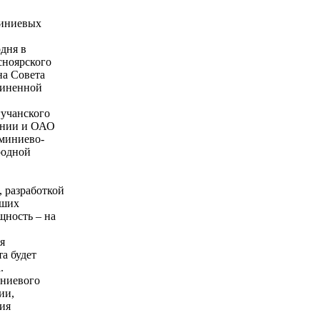
миниевых
одня в
сноярского
на Совета
диненной
гучанского
ании и ОАО
юминиево-
родной
 разработкой
чших
щность – на
я
а будет
.
иниевого
ии,
ия