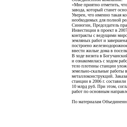
«Мне приятно отметить, чт
завода, который станет ос
Уверен, что именно такая к
необходимых для полной ре
Синюгин, Председатель пр
Инвестиции в проект в 2007
контракты с ведущими мир
земляных работ и завершен
построено железнодорожное
ввести жилые дома в поселк
В ходе визита в Богучанск
и ознакомилась с ходом рабо
тело плотины станции уложе
земельно-скальные работы в
металлоконструкций. Заказ
станции в 2006 г. составили
10 млрд руб. При этом, сог
работ по основным направле
По материалам Объединенн