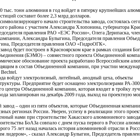
 тыс. тонн алюминия в год войдет в пятерку крупнейших алю
стиций составит более 2,3 млрд долларов.
символизирующего начало строительства завода, состоялась сег
ого района с участием Александра Хлопонина, губернатора Кра
редседателя правления РАО «ЕЭС России», Олега Дерипаска, чле
омпании, Александра Булыгина, Председателя правления Объе
гина, Председателя правления ОАО «ГидроОГК».
авод будет построен в Красноярском крае в рамках создания Бо
объединения (БЭМО) – совместного проекта Объединенной комп
мическое обоснование проекта разработано Всероссийским ал
дящим в состав Объединенной компании, при участии междуна
Bechtel.
ода войдут электролизный, литейный, анодный цеха, объекты
труктуры. Предприятие будет оснащено электролизерами РА-300,
о центра Объединенной компании, которая входит в тройку лу
вода запланирован на декабрь 2009 года, выход на проектную мо
завод – один из пяти объектов, которые Объединенная компани
зных регионах России. Уверен, успеху в реализации этого проект
ченный нами при строительстве Хакасского алюминиевого завода
роительства БоАЗа совпало с днем пуска первого в России алюм
орого 75 лет назад началась история алюминиевой отрасли в Росс
м лидером», - сказал Александр Булыгин, Председатель правлен