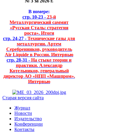
№ 3 за 2026 г.
В номере:
стр. 10-23 -
23-й
Металлургический саммит
«Русская Сталь: стратегия
роста». Итоги
стр. 24-27 -
Технические газы для
металлургии. Артем
Серебренников, руководитель
Air Liquide в России. Интервью
стр. 28-31 -
На стыке теории и
практики. Александр
Котельников, генеральный
директор АО «НПП «Машпром».
Интервью
Старая версия сайта
Журнал
Новости
Издательство
Конференции
Контакты