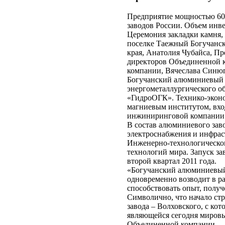
Предприятие мощностью 600
заводов России. Объем инве
Церемония закладки камня, 
поселке Таежный Богучанск
края, Анатолия Чубайса, П
директоров Объединенной к
компании, Вячеслава Синю
Богучанский алюминиевый з
энергометаллургического 
«ГидроОГК». Технико-эконо
магниевым институтом, вхо
инжиниринговой компании 
В состав алюминиевого зав
электроснабжения и инфрас
Инженерно-технологическог
технологий мира. Запуск за
второй квартал 2011 года.
«Богучанский алюминиевый 
одновременно возводит в ра
способствовать опыт, полу
Символично, что начало ст
завода – Волховского, с кот
являющейся сегодня мировы
Объединенной компании.