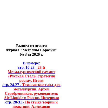
Вышел из печати
журнал "Металлы Евразии"
№ 3 за 2026 г.
В номере:
стр. 10-23 -
23-й
Металлургический саммит
«Русская Сталь: стратегия
роста». Итоги
стр. 24-27 -
Технические газы для
металлургии. Артем
Серебренников, руководитель
Air Liquide в России. Интервью
стр. 28-31 -
На стыке теории и
практики. Александр