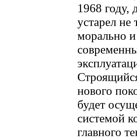
1968 году, 
устарел не 
морально и
современны
эксплуатац
Строящийся
нового пок
будет осущ
системой к
главного т