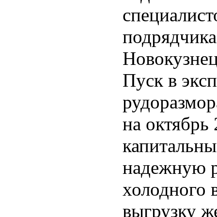
специалист
подрядчика
Новокузнец
Пуск в экс
рудоразмор
на октябрь
капитальны
надежную р
холодного 
выгрузку ж