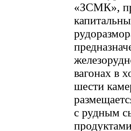
«ЗСМК», пр
капитальны
рудоразмор
предназнач
железорудн
вагонах в х
шести каме
размещаетс
с рудным с
продуктами