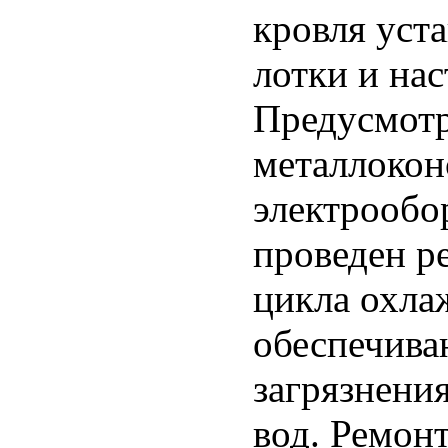
кровля уст
лотки и нас
Предусмотр
металлокон
электрообо
проведен р
цикла охла
обеспечив
загрязнени
вод. Ремон