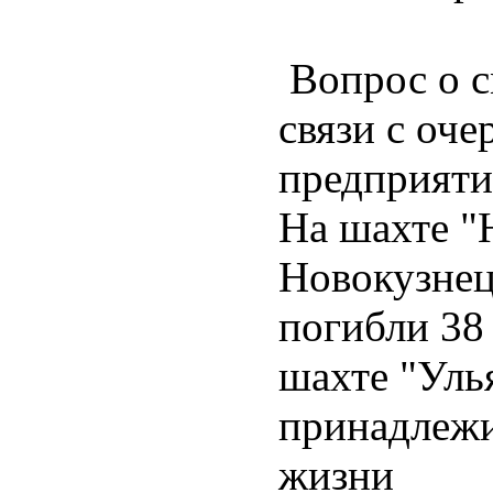
Вопрос о с
связи с оче
предприяти
На шахте "
Новокузнецк
погибли 38 
шахте "Уль
принадлежи
жизни