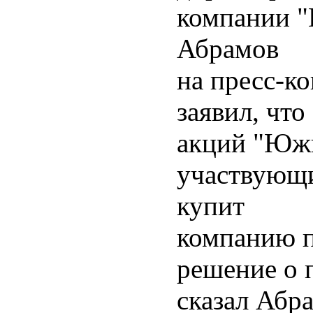
компании "
Абрамов
на пресс-к
заявил, чт
акций "Южк
участвующи
купит
компанию 
решение о 
сказал Абр