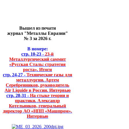
Вышел из печати
журнал "Металлы Евразии"
№ 3 за 2026 г.
В номере:
стр. 10-23 -
23-й
Металлургический саммит
«Русская Сталь: стратегия
роста». Итоги
стр. 24-27 -
Технические газы для
металлургии. Артем
Серебренников, руководитель
Air Liquide в России. Интервью
стр. 28-31 -
На стыке теории и
практики. Александр
Котельников, генеральный
директор АО «НПП «Машпром».
Интервью